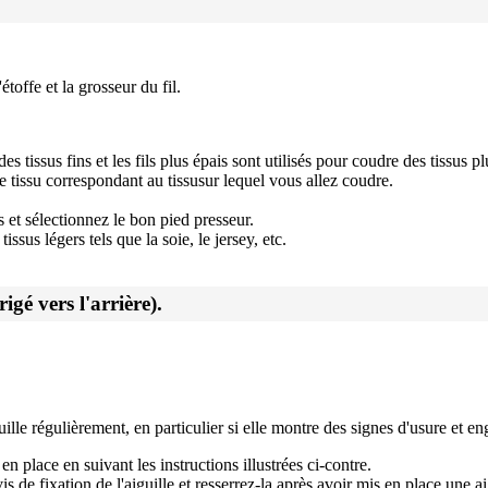
'étoffe et la grosseur du fil.
des tissus fins et les fils plus épais sont utilisés pour coudre des tissus pl
 de tissu correspondant au tissusur lequel vous allez coudre.
es et sélectionnez le bon pied presseur.
ssus légers tels que la soie, le jersey, etc.
igé vers l'arrière).
ille régulièrement, en particulier si elle montre des signes d'usure et 
 en place en suivant les instructions illustrées ci-contre.
s de fixation de l'aiguille et resserrez-la après avoir mis en place une a