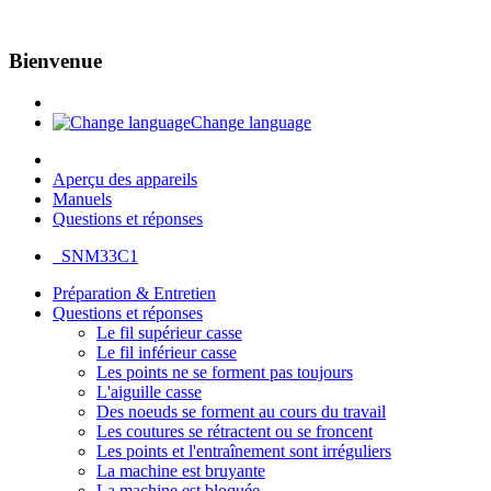
Bienvenue
Change language
Aperçu des appareils
Manuels
Questions et réponses
SNM33C1
Préparation & Entretien
Questions et réponses
Le fil supérieur casse
Le fil inférieur casse
Les points ne se forment pas toujours
L'aiguille casse
Des noeuds se forment au cours du travail
Les coutures se rétractent ou se froncent
Les points et l'entraînement sont irréguliers
La machine est bruyante
La machine est bloquée