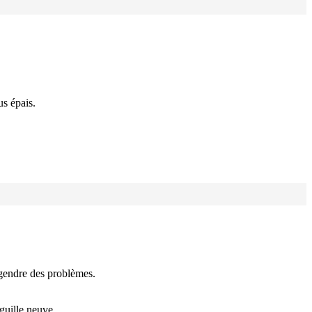
us épais.
engendre des problèmes.
iguille neuve.